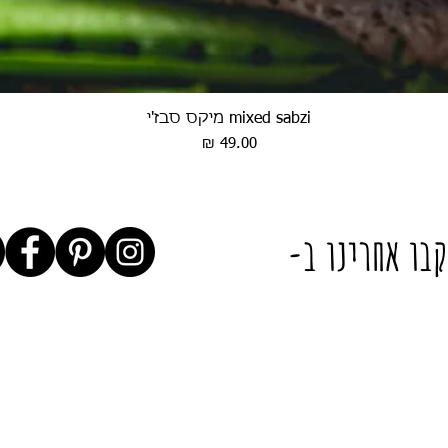
mixed sabzi מיקס סבז'י
תצוגה מהירה
מחיר
בו אחרינו ב-